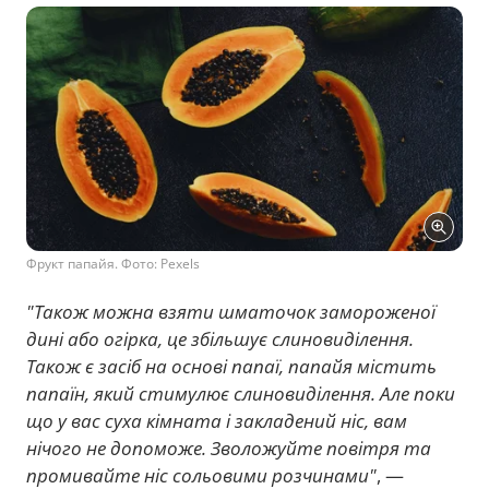
Фрукт папайя. Фото: Pexels
"Також можна взяти шматочок замороженої
дині або огірка, це збільшує слиновиділення.
Також є засіб на основі папаї, папайя містить
папаїн, який стимулює слиновиділення. Але поки
що у вас суха кімната і закладений ніс, вам
нічого не допоможе. Зволожуйте повітря та
промивайте ніс сольовими розчинами"
, —