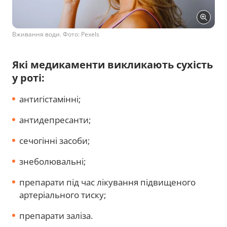
Вживання води. Фото: Pexels
Які медикаменти викликають сухість
у роті:
антигістамінні;
антидепресанти;
сечогінні засоби;
знеболювальні;
препарати під час лікування підвищеного
артеріального тиску;
препарати заліза.