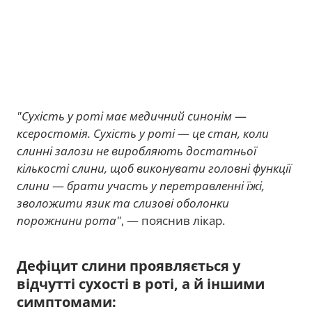
"Сухість у роті має медичний синонім
—
ксеростомія. Сухість у роті
—
це стан, коли
слинні залози не виробляють достатньої
кількості слини, щоб виконувати головні функції
слини
—
брати участь у перетравленні їжі,
зволожити язик та слизові оболонки
порожнини рота"
, — пояснив лікар.
Дефіцит слини проявляється у
відчутті сухості в роті, а й іншими
симптомами: