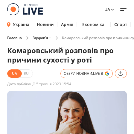
UA
Україна
Новини
Армія
Економіка
Спорт
Головна
Здоров'я +
Комаровський розповів про причини сух
Комаровський розповів про
причини сухості у роті
UA
RU
ОБЕРИ НОВИНИ.LIVE В
Дата публікації:
5 травня 2023 15:54