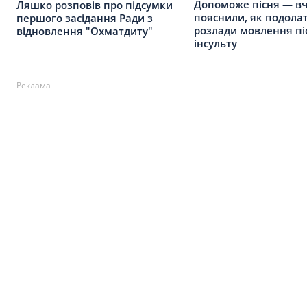
Допоможе пісня — вч
Ляшко розповів про підсумки
пояснили, як подола
першого засідання Ради з
розлади мовлення пі
відновлення "Охматдиту"
інсульту
Реклама