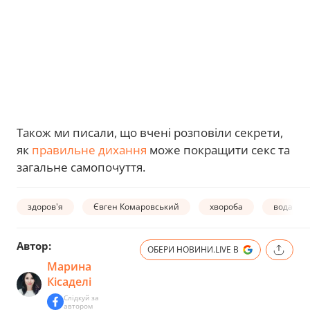
Також ми писали, що вчені розповіли секрети,
як
правильне дихання
може покращити секс та
загальне самопочуття.
здоров'я
Євген Комаровський
хвороба
вода
Автор:
ОБЕРИ НОВИНИ.LIVE В
Марина
Кісаделі
Слідкуй за
автором