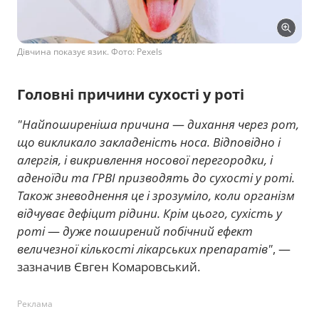
Дівчина показує язик. Фото: Pexels
Головні причини сухості у роті
"Найпоширеніша причина
—
дихання через рот,
що викликало закладеність носа. Відповідно і
алергія, і викривлення носової перегородки, і
аденоїди та ГРВІ призводять до сухості у роті.
Також зневоднення це і зрозуміло, коли організм
відчуває дефіцит рідини. Крім цього, сухість у
роті
—
дуже поширений побічний ефект
величезної кількості лікарських препаратів"
, —
зазначив Євген Комаровський.
Реклама