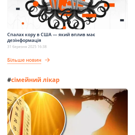
Спалах кору в США — який вплив має
дезінформація
31 березня 2025 16:38
Більше новин
#
сімейний лікар