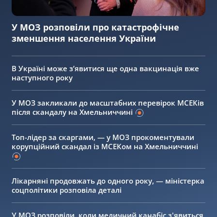
У МОЗ розповіли про катастрофічне
зменшення населення України
В Україні може зʼявитися ще одна вакцинація вже
наступного року
У МОЗ закликали до масштабних перевірок МСЕКів
після скандалу на Хмельниччині
Топ-лідер за скаргами, — у МОЗ прокоментували
корупційний скандал із МСЕКом на Хмельниччині
Лікарняні продовжать до одного року, — міністерка
соцполітики розповіла деталі
У МОЗ розповіли, коли медичний канабіс з'явиться