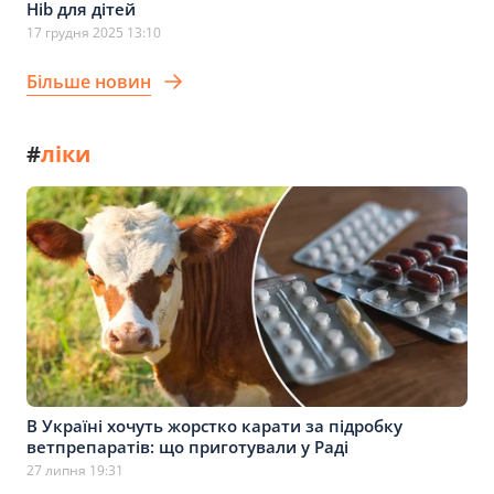
Hib для дітей
17 грудня 2025 13:10
Більше новин
#
ліки
В Україні хочуть жорстко карати за підробку
ветпрепаратів: що приготували у Раді
27 липня 19:31