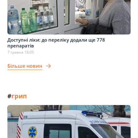
Доступні ліки: до переліку додали ще 778
препаратів
7 травня 18:05
Більше новин
#
грип