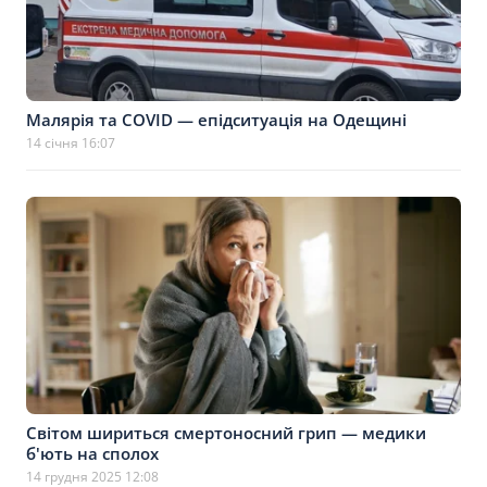
Малярія та COVID — епідситуація на Одещині
14 січня 16:07
Світом шириться смертоносний грип — медики
б'ють на сполох
14 грудня 2025 12:08