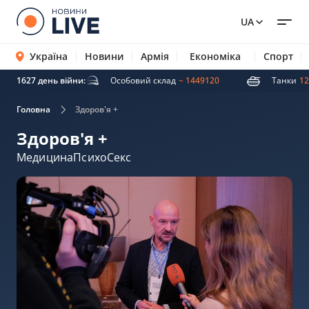
UA
Україна
Новини
Армія
Економіка
Спорт
ті ракети
1627 день війни:
5007
Особовий склад
~ 1449120
Танки
12
Головна
Здоров'я +
Здоров'я +
Медицина
Психо
Секс