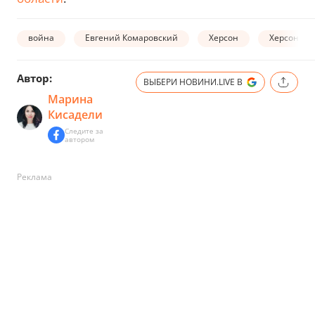
война
Евгений Комаровский
Херсон
Херсонска
Автор:
ВЫБЕРИ НОВИНИ.LIVE В
Марина
Кисадели
Следите за
автором
Реклама