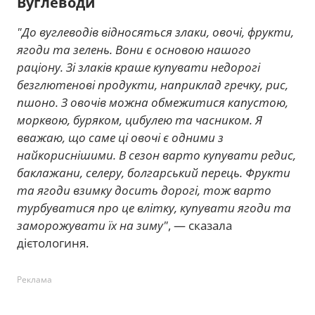
Вуглеводи
"До вуглеводів відносяться злаки, овочі, фрукти,
ягоди та зелень. Вони є основою нашого
раціону. Зі злаків краше купувати недорогі
безглютенові продукти, наприклад гречку, рис,
пшоно. З овочів можна обмежитися капустою,
морквою, буряком, цибулею та часником. Я
вважаю, що саме ці овочі є одними з
найкориснішими. В сезон варто купувати редис,
баклажани, селеру, болгарський перець. Фрукти
та ягоди взимку досить дорогі, тож варто
турбуватися про це влітку, купувати ягоди та
заморожувати їх на зиму"
, — сказала
дієтологиня.
Реклама