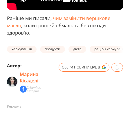
Раніше ми писали,
чим замінити вершкове
масло
, коли грошей обмаль та без шкоди
здоров'ю.
харчування
продукти
дієта
раціон харчування
Автор:
ОБЕРИ НОВИНИ.LIVE В
Марина
Кісаделі
Слідкуй за
автором
Реклама