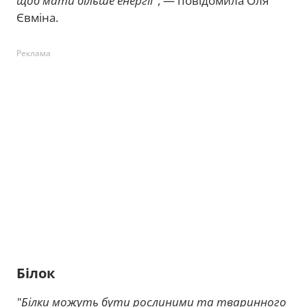
щоб мати більше енергії"
, — повідомила Оля
Євміна.
Реклама
Білок
"Білки можуть бути рослиними та тваринного