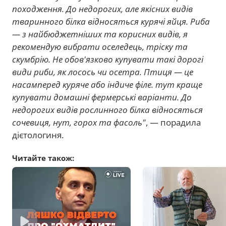
походження. До недорогих, але якісних видів
тваринного білка відносяться курячі яйця. Риба
— з найбюджетніших та корисних видів, я
рекомендую вибрати оселедець, тріску та
скумбрію. Не обов'язково купувати такі дорогі
види риби, як лосось чи осетра. Птиця — це
насамперед куряче або індиче філе. тут краще
купувати домашні фермерські варіанти. До
недорогих видів рослинного білка відносяться
сочевиця, нут, горох та фасоль"
, — порадила
дієтологиня.
Читайте також: