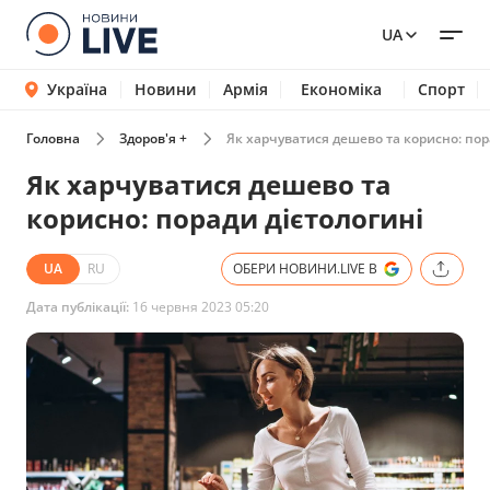
UA
Україна
Новини
Армія
Економіка
Спорт
Головна
Здоров'я +
Як харчуватися дешево та корисно: пор
Як харчуватися дешево та
корисно: поради дієтологині
UA
RU
ОБЕРИ НОВИНИ.LIVE В
Дата публікації:
16 червня 2023 05:20