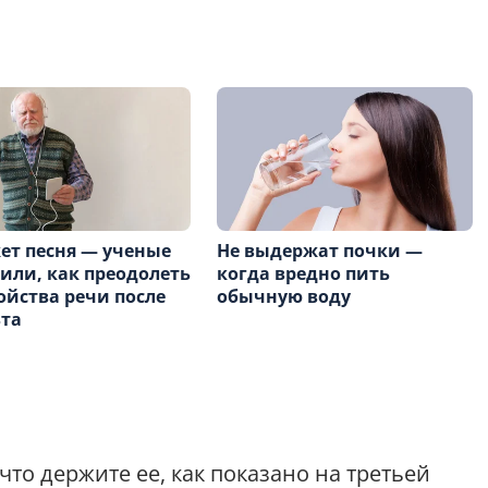
т песня — ученые
Не выдержат почки —
или, как преодолеть
когда вредно пить
ойства речи после
обычную воду
та
что держите ее, как показано на третьей